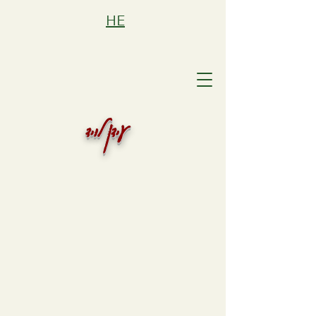
HE
עידן לויד